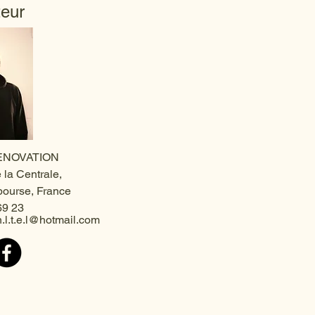
teur
RENOVATION
 la Centrale,
ourse, France
69 23
.l.t.e.l@hotmail.com