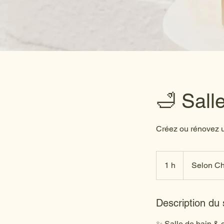
🛁 Sall
Créez ou rénovez u
Selon
Chantier
1 h
1
Selon Ch
Description du 
✨ Salle de bain & 