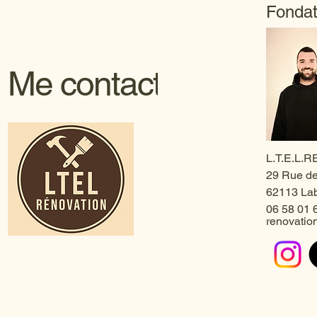
Fonda
Me contacter
L.T.E.L.
29 Rue de
62113 Lab
06 58 01 
renovation